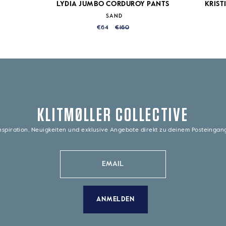
LYDIA JUMBO CORDUROY PANTS
KRIST
SAND
€64
€160
KLITMØLLER COLLECTIVE
nspiration, Neuigkeiten und exklusive Angebote direkt zu deinem Posteinga
ANMELDEN