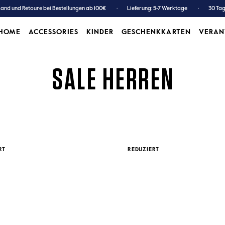
and und Retoure bei Bestellungen ab 100€
Lieferung: 5-7 Werktage
30 Ta
HOME
ACCESSORIES
KINDER
GESCHENKKARTEN
VERA
ACCESSORIES
KINDER
GESCHENKKARTEN
SALE HERREN
RT
REDUZIERT