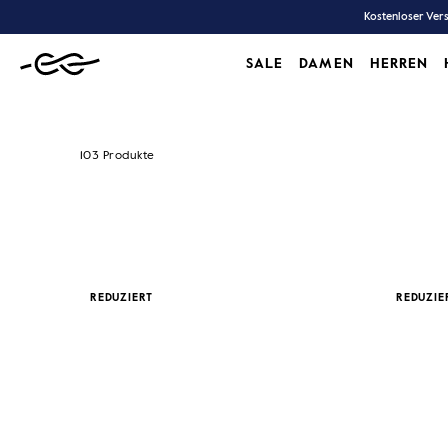
Zum
Kostenloser Vers
Inhalt
SALE
DAMEN
HERREN
SALE
DAMEN
HERREN
103 Produkte
REDUZIERT
REDUZIE