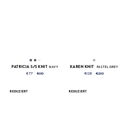
PATRICIA S/S KNIT
KAREN KNIT
NAVY
PASTEL GREY
€77
€110
€126
€210
REDUZIERT
REDUZIERT