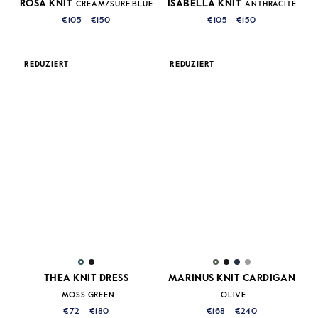
ROSA KNIT
ISABELLA KNIT
CREAM/SURF BLUE
ANTHRACITE
€105
€150
€105
€150
REDUZIERT
REDUZIERT
THEA KNIT DRESS
MARINUS KNIT CARDIGAN
MOSS GREEN
OLIVE
€72
€180
€168
€240