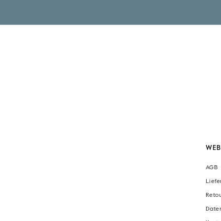
WEB
AGB
Lief
Reto
Date