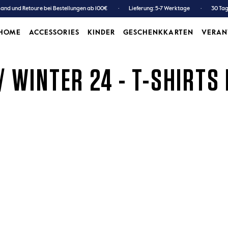
and und Retoure bei Bestellungen ab 100€
Lieferung: 5-7 Werktage
30 Ta
HOME
ACCESSORIES
KINDER
GESCHENKKARTEN
VERA
ACCESSORIES
KINDER
GESCHENKKARTEN
/ WINTER 24 - T-SHIRTS