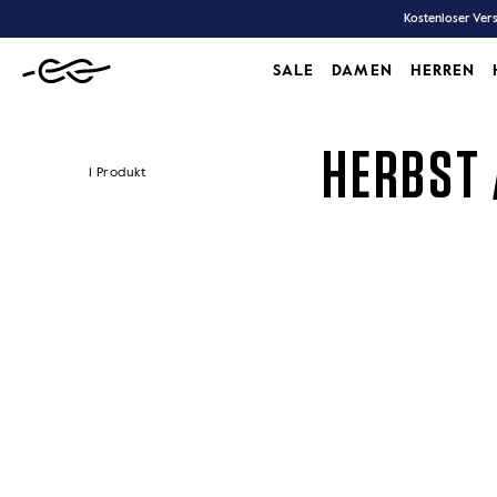
Zum
Kostenloser Vers
Inhalt
SALE
DAMEN
HERREN
SALE
DAMEN
HERREN
HERBST 
1 Produkt