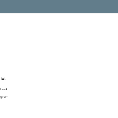
IAL
ebook
agram