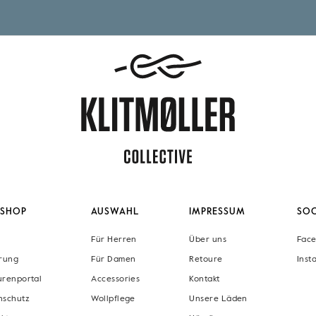
SHOP
AUSWAHL
IMPRESSUM
SOC
Für Herren
Über uns
Fac
erung
Für Damen
Retoure
Inst
urenportal
Accessories
Kontakt
nschutz
Wollpflege
Unsere Läden