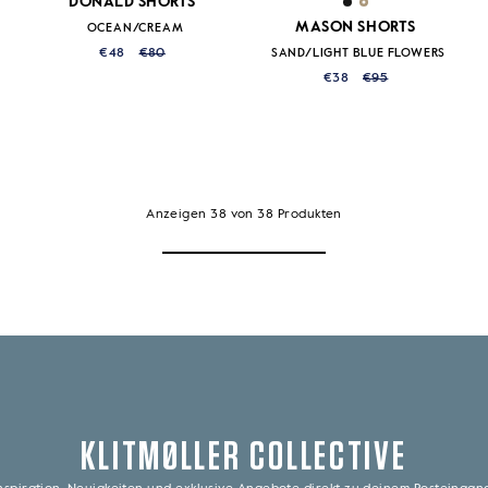
DONALD SHORTS
MASON SHORTS
OCEAN/CREAM
€48
€80
SAND/LIGHT BLUE FLOWERS
€38
€95
Anzeigen
38
von
38
Produkten
KLITMØLLER COLLECTIVE