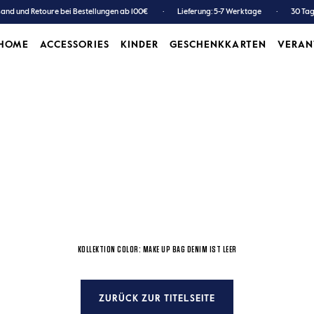
and und Retoure bei Bestellungen ab 100€
Lieferung: 5-7 Werktage
30 Ta
HOME
ACCESSORIES
KINDER
GESCHENKKARTEN
VERA
ACCESSORIES
KINDER
GESCHENKKARTEN
KOLLEKTION COLOR: MAKE UP BAG DENIM IST LEER
ZURÜCK ZUR TITELSEITE