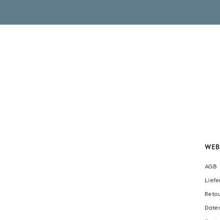
WEB
AGB
Lief
Reto
Date