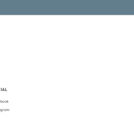
IAL
ebook
agram