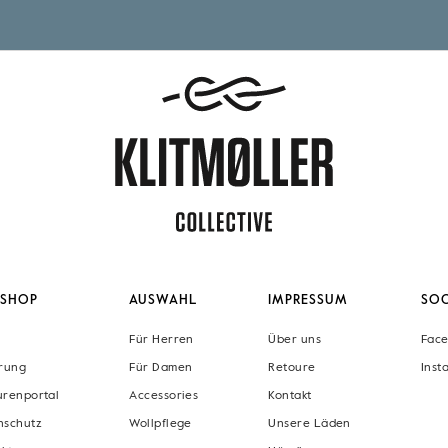
SHOP
AUSWAHL
IMPRESSUM
SOC
Für Herren
Über uns
Fac
erung
Für Damen
Retoure
Inst
urenportal
Accessories
Kontakt
nschutz
Wollpflege
Unsere Läden