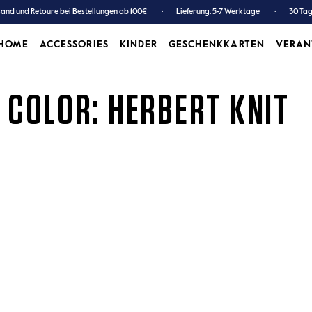
and und Retoure bei Bestellungen ab 100€
Lieferung: 5-7 Werktage
30 Ta
HOME
ACCESSORIES
KINDER
GESCHENKKARTEN
VERA
ACCESSORIES
KINDER
GESCHENKKARTEN
COLOR: HERBERT KNIT