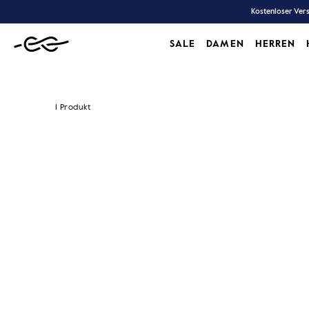
Zum
Kostenloser Vers
Inhalt
SALE
DAMEN
HERREN
SALE
DAMEN
HERREN
1 Produkt