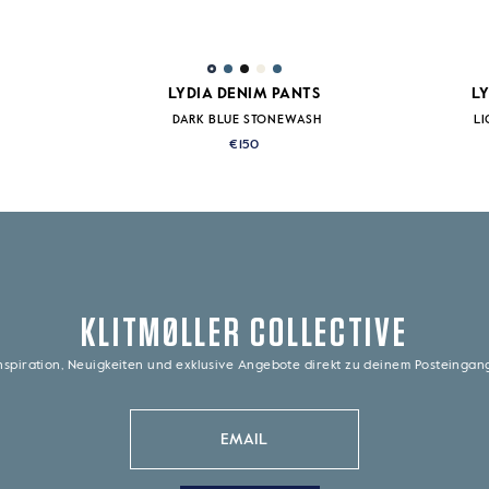
LYDIA DENIM PANTS
L
DARK BLUE STONEWASH
LI
€150
KLITMØLLER COLLECTIVE
nspiration, Neuigkeiten und exklusive Angebote direkt zu deinem Posteinga