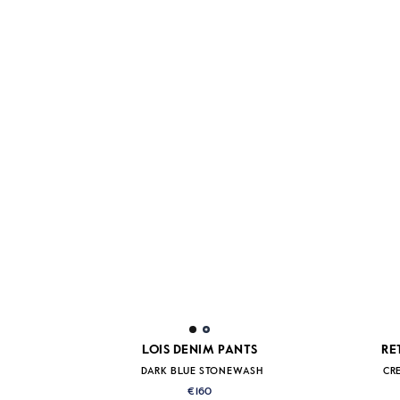
LOIS DENIM PANTS
RE
DARK BLUE STONEWASH
CR
€160