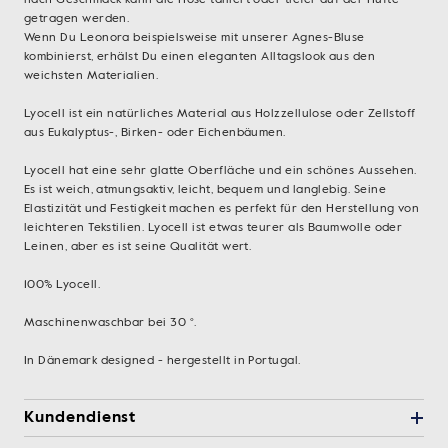
nach Geschmack kann die Hose talliert oder tiefer auf der Hüfte
getragen werden.
Wenn Du Leonora beispielsweise mit unserer Agnes-Bluse
kombinierst, erhälst Du einen eleganten Alltagslook aus den
weichsten Materialien.
Lyocell ist ein natürliches Material aus Holzzellulose oder Zellstoff
aus Eukalyptus-, Birken- oder Eichenbäumen.
Lyocell hat eine sehr glatte Oberfläche und ein schönes Aussehen.
Es ist weich, atmungsaktiv, leicht, bequem und langlebig. Seine
Elastizität und Festigkeit machen es perfekt für den Herstellung von
leichteren Tekstilien. Lyocell ist etwas teurer als Baumwolle oder
Leinen, aber es ist seine Qualität wert.
100% Lyocell.
Maschinenwaschbar bei 30 °.
In Dänemark designed - hergestellt in Portugal.
Kundendienst