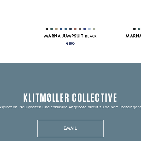
MARNA JUMPSUIT
MARNA
BLACK
€180
KLITMØLLER COLLECTIVE
nspiration, Neuigkeiten und exklusive Angebote direkt zu deinem Posteinga