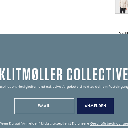
Nur 1 S
KLITMØLLER COLLECTIV
Ko
1
nspiration, Neuigkeiten und exklusive Angebote direkt zu deinem Posteinga
L
3
ANMELDEN
Shop
·
Wenn Du auf "Anmelden" klickst, akzeptierst Du unsere
Geschäftsbedingunge