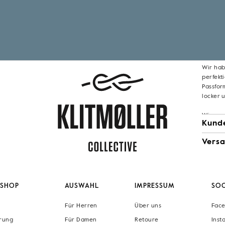
Besc
Benjami
einem B
einer m
Die Pass
deine n
Wir hab
perfekt
Passfor
locker 
Wir ver
Kund
nachhal
für Dich 
Vers
Bio-Bau
wachsen
und ist
100% Bi
SHOP
AUSWAHL
IMPRESSUM
SOC
Maschin
Für Herren
Über uns
Fac
erung
Für Damen
Retoure
Inst
In Däne