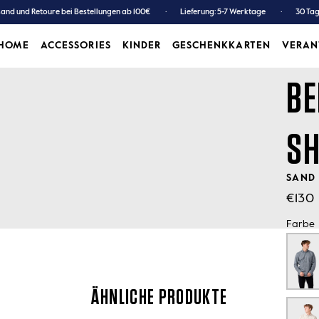
and und Retoure bei Bestellungen ab 100€
Lieferung: 5-7 Werktage
30 Ta
HOME
ACCESSORIES
KINDER
GESCHENKKARTEN
VERA
ACCESSORIES
KINDER
GESCHENKKARTEN
BE
SH
SAND
€130
Farbe
ÄHNLICHE PRODUKTE