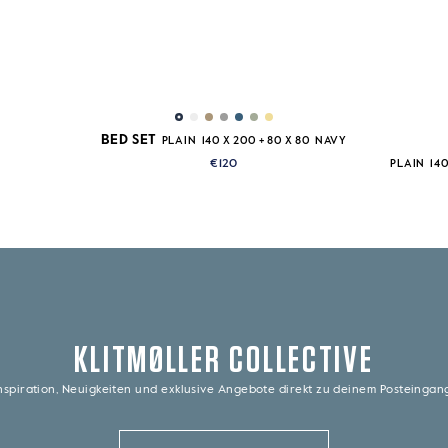
BED SET
PLAIN
140 X 200 + 80 X 80
NAVY
€120
PLAIN
140
KLITMØLLER COLLECTIVE
nspiration, Neuigkeiten und exklusive Angebote direkt zu deinem Posteinga