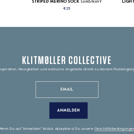
STRIPED MERINO SOCK
LIGH
SAND/NAVY
€25
KLITMØLLER COLLECTIVE
nspiration, Neuigkeiten und exklusive Angebote direkt zu deinem Posteinga
ANMELDEN
Wenn Du auf "Anmelden" klickst, akzeptierst Du unsere
Geschäftsbedingunge