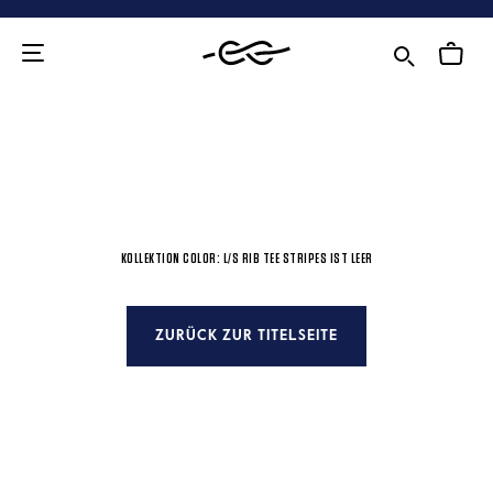
Zum
Inhalt
KOLLEKTION COLOR: L/S RIB TEE STRIPES IST LEER
ZURÜCK ZUR TITELSEITE