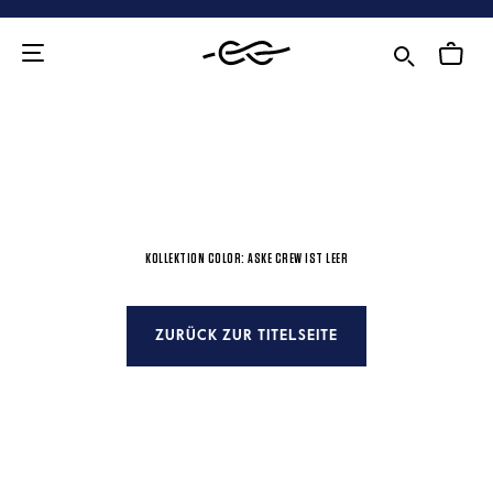
Zum
Inhalt
KOLLEKTION COLOR: ASKE CREW IST LEER
ZURÜCK ZUR TITELSEITE