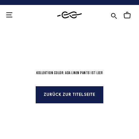
Zum
Inhalt
KOLLEKTION COLOR: ADA LINEN PANTS IST LEER
ZURÜCK ZUR TITELSEITE