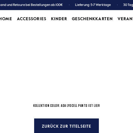
and und Retoure bei Bestellungen ab 100€
Lieferung: 5-7 Werktage
30 Ta
HOME
ACCESSORIES
KINDER
GESCHENKKARTEN
VERA
ACCESSORIES
KINDER
GESCHENKKARTEN
KOLLEKTION COLOR: ADA LYOCELL PANTS IST LEER
ZURÜCK ZUR TITELSEITE